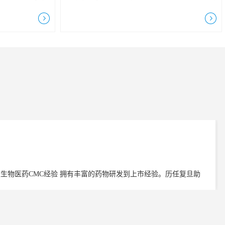
探真求实，锐意
寿星们齐聚在充满快乐的休闲空间里，大家脸
，为广大生物医
上都洋溢着幸福的笑容。首先，公司总经理黄
专业技术服务。
博给现场的寿星们送上最真实的祝福，并感谢
展，从一间不足
所有员工为公司所做出的贡献，希望并欢迎大
室竣工，扩展
家有困难要勇于提出，公司将尽全力为大家提
流水准的GMP
供相应的帮助，让大家切切实实的感受到了来
自探实这个大家庭的关怀。 ...
及生物医药CMC经验 拥有丰富的药物研发到上市经验。历任复旦助
高级科学家，复宏汉霖分析科学部高级经理。