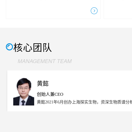
上海探实生物科技有限公司（以下简称“探实
家进行娱乐
生物”）迎来了成立两周年的纪念日。大家一
风等等，或游
起见证这一年，体验这一年，感动这一年，回
BARBEC
味这一年，惟愿星光不负赶路人，没什么跨不
放；风景的
过去，跨过去就成了过去。在过去的一年里，
惬意，在好友
“拼搏、坚毅”是我们都认同的关键词。这一年
慧与美貌并
核心团队
里，我们遇到了很多挑战...
与匹敌的拥有
MANAGEMENT TEAM
黄懿
创始人兼CEO
黄懿2021年6月创办上海探实生物，资深生物质谱分
究及大分子药物CMC开发经验，熟悉CNAS及GMP
管理，曾经帮助多家企业完成数个新药项目进入临床
市。在中国生物医药业内具有良好的企业关系。 黄博曾于
物分析科学及质量控制部高级总监，全面负责分析技