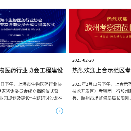
服务
分析服务
abmaster
2023-02-20
物医药行业协会工程建设
热烈欢迎上合示范区考
委员会成立揭牌仪式圆满
观指导
月22日下午，上海市生物医药行业协
2023年2月13号下午，上合
专家咨询委员会成立揭牌仪式暨
技术开发区）考察团一行胶州
产业园规划及建设”主题研讨沙龙在
兵、胶州市场监督局局长周刚
行，仪式由上海市生物医药行业协
安众魁、市场监督局办公室主
仕达生物科技发展有限公司、上海
督局党组成员倪颖莅临指导并
技有限公司等企业联合举办。中国
上海市生物医药产业协会产业
江欢成，上海市生物医药技术研究
主任兰马陪同调研，上海探实