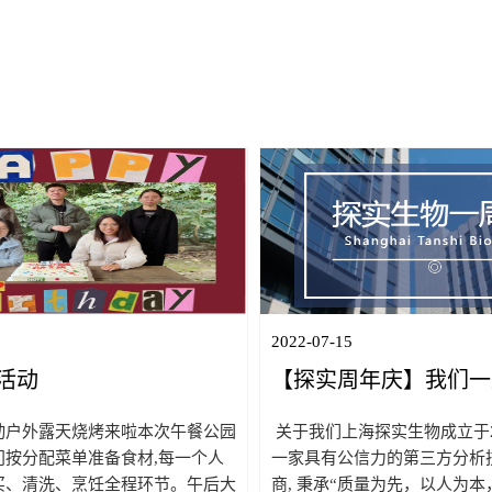
海市生物医药行业协会会长傅大
博士、博仕达副总经理唐博文
住房和城乡建设管理委员会科学技
达-探实生命科学创新孵化加
中心主任高宏宇，上海市生...
建情况。图1.胶州政协主席孙晓
2022-07-15
活动
【探实周年庆】我们一
动户外露天烧烤来啦本次午餐公园
关于我们上海探实生物成立于2
门按分配菜单准备食材,每一个人
一家具有公信力的第三方分析
买、清洗、烹饪全程环节。午后大
商, 秉承“质量为先，以人为