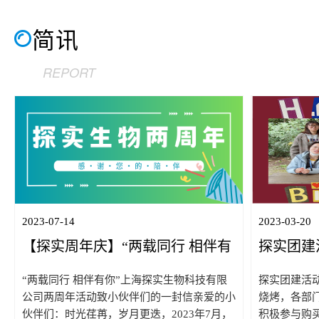
兼CTO谢力琦博士，永道致远创始人兼董事长
院院长兼上
夏强为博士、项目经理刘权、市场经理洪佳
煦，上海市
简讯
莹，以及药明、迈晋、奥浦迈等众多企业...
术委员会事物
REPORT
2023-07-14
2023-03-20
【探实周年庆】“两载同行 相伴有
探实团建
你” 上海探实生物科技有限公司两
“两载同行 相伴有你”上海探实生物科技有限
探实团建活
周年
公司两周年活动致小伙伴们的一封信亲爱的小
烧烤，各部
伙伴们：时光荏苒，岁月更迭，2023年7月，
积极参与购