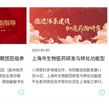
2023-01-01
察团莅临参
上海市生物医药研发与转化功能型
平台系列项目合作签约仪式在上海
示范区（胶州经济
八项签约多领域合作，共同推动创新发展12
张江举行
政协主席孙晓
月30日，上海市生物医药研发与转化功能型
、政协副秘书长
平台系列项目合作签约仪式在上海张江举行。
任冷鹏、市场监
此次签约项目共计8项，覆盖了联合实验室共
参加座谈交流，
建、创新靶点药物的开发与转化、创新药物制
化办公室专职副
剂工艺开发、细胞治疗产品第三方质检等多个
生物创始人黄懿
领域合作，预计此次签约总价值超4000万