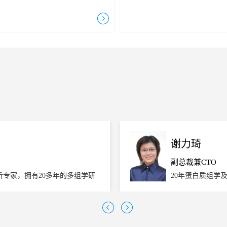
项目器材活动，如扑克牌、球类、
就客户”的核心价值观，坚持“
玩公园娱乐设施。PART1烧烤
进取，助力药物研发”的使命
UE团建的快乐，在阳光中尽情释
药企业提供优质、高性价比的
美丽，在微风中自由飞翔；难得的
一年间，探实生物发展迅速发
间轻轻诉说！PART2本月寿星智
10平米的小办公室到二期实验
存，潮流与前沿代表，人见人爱无
到共计2700平米、具有国际一
魔鬼身材天使面容的小...
分析检...
谢力琦
副总裁兼CTO
析专家，拥有20多年的多组学研
20年蛋白质组学
体系，熟悉法规标准，擅长项目
研，AbMart
，以及多个生物类似药获批上
2019年至2021年任臻格生
术开发，分析技术服务CRO，C