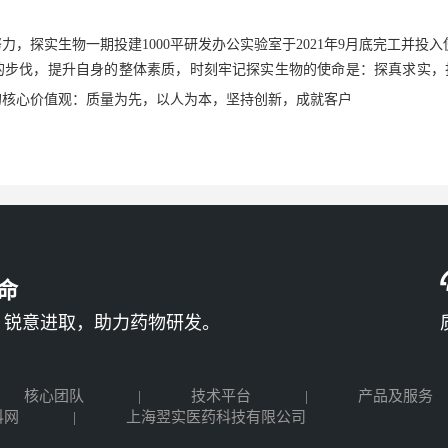
努力，探实生物一期投建
1000平研发办公实验室于2021年9月底完工
并投入
的步伐，提升自身的整体素质，时刻牢记探实生物的使命是：探真求实，
的核心价值观：质量为先，以人为本，坚持创新，成就客户
命
，锐意进取，助力药物研发。
核心团队
技术平台
产品及服务
科网
上海翌实医药科技有限公司