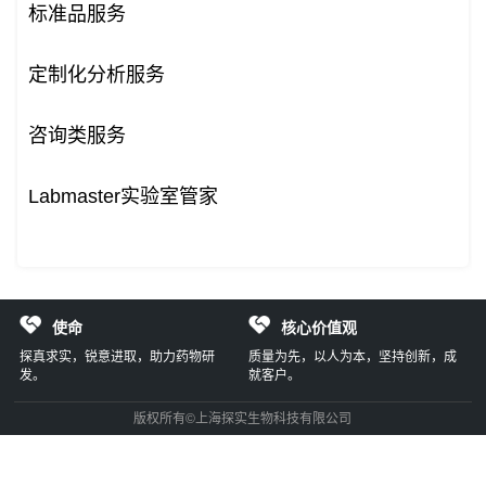
标准品服务
定制化分析服务
咨询类服务
Labmaster实验室管家
使命
核心价值观
探真求实，锐意进取，助力药物研
质量为先，以人为本，坚持创新，成
发。
就客户。
版权所有©上海探实生物科技有限公司
备案/许可证编号：沪ICP备2021027666号