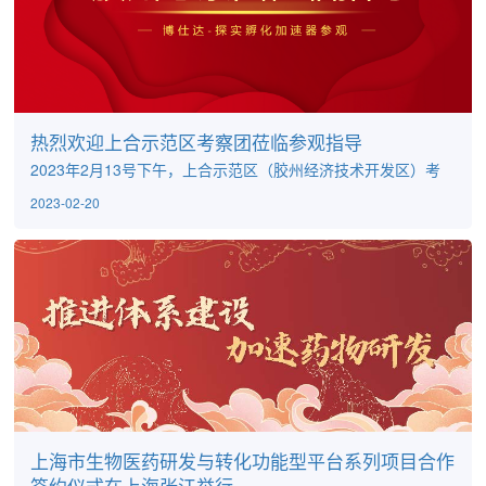
热烈欢迎上合示范区考察团莅临参观指导
2023年2月13号下午，上合示范区（胶州经济技术开发区）考
察团一行胶州政协主席孙晓兵、胶州市场监督局局长周刚、政
2023-02-20
协副秘书长安众魁、市场监督局办公室主任冷鹏、市场监督局
党组成员倪颖莅临指导并参加座谈交流，上海市生物医药产业
协会产业化办公室专职副主任兰马陪同调研，上海探实生物创
始人黄懿博士、博仕达副总经理唐博文现场汇报了博仕达-探实
生命科学创新孵化加速平台的规划搭建情况。图1.胶州政协主席
孙晓兵（左...
上海市生物医药研发与转化功能型平台系列项目合作
签约仪式在上海张江举行