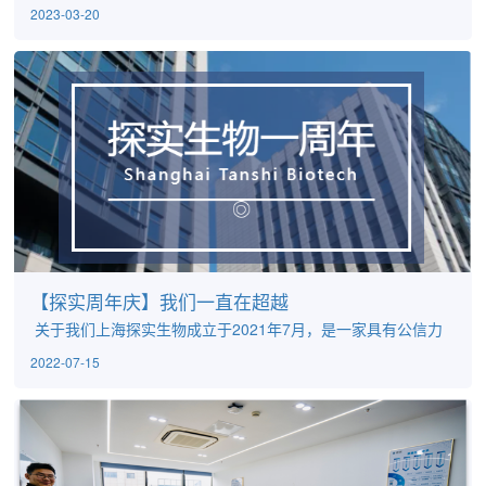
分配菜单准备食材,每一个人积极参与购买、清洗、烹饪全程环
2023-03-20
节。午后大家进行娱乐项目器材活动，如扑克牌、球类、风等
等，或游玩公园娱乐设施。PART1烧烤BARBECUE团建的快
乐，在阳光中尽情释放；风景的美丽，在微风中自由飞翔；难
得的惬意，在好友间轻轻诉说！PART2本月寿星智慧与美貌并
存，潮流与前沿代表，人见人爱无与匹敌的拥有魔鬼身材天使
面容的小...
【探实周年庆】我们一直在超越
关于我们上海探实生物成立于2021年7月，是一家具有公信力
的第三方分析技术服务供应商, 秉承“质量为先，以人为本，坚持
2022-07-15
创新，成就客户”的核心价值观，坚持“探真求实，锐意进取，助
力药物研发”的使命，为广大生物医药企业提供优质、高性价比
的专业技术服务。一年间，探实生物发展迅速发展，从一间不
足10平米的小办公室到二期实验室竣工，扩展到共计2700平
米、具有国际一流水准的GMP分析检...