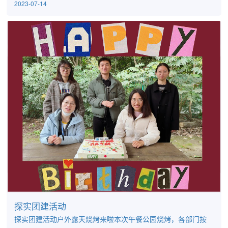
2023-07-14
2023年7月，上海探实生物科技有限公司（以下简称“探实生
物”）迎来了成立两周年的纪念日。大家一起见证这一年，体验
这一年，感动这一年，回味这一年，惟愿星光不负赶路人，没
什么跨不过去，跨过去就成了过去。在过去的一年里，“拼搏、
坚毅”是我们都认同的关键词。这一年里，我们遇到了很多挑
战...
探实团建活动
探实团建活动户外露天烧烤来啦本次午餐公园烧烤，各部门按