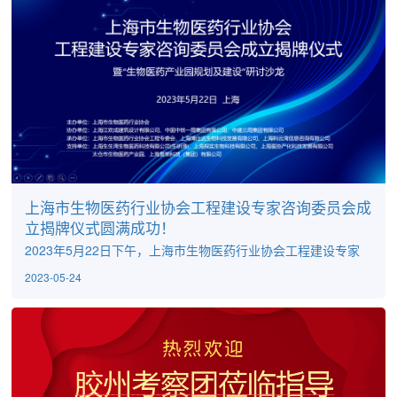
术总监兼CTO谢力琦博士，永道致远创始人兼董事长夏强为博
士、项目经理刘权、市场经理洪佳莹，以及药明、迈晋、奥浦
迈等众多企业...
上海市生物医药行业协会工程建设专家咨询委员会成
立揭牌仪式圆满成功！
2023年5月22日下午，上海市生物医药行业协会工程建设专家
咨询委员会成立揭牌仪式暨“生物医药产业园规划及建设”主题研
2023-05-24
讨沙龙在上海金桥举行，仪式由上海市生物医药行业协会、上
海博仕达生物科技发展有限公司、上海探实生物科技有限公司
等企业联合举办。中国工程院院士江欢成，上海市生物医药技
术研究院院长兼上海市生物医药行业协会会长傅大煦，上海市
住房和城乡建设管理委员会科学技术委员会事物中心主任高宏
宇，上海市生...