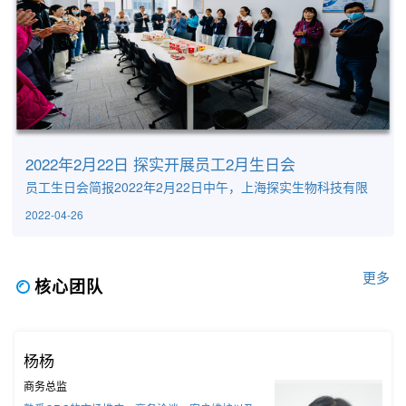
2022年2月22日 探实开展员工2月生日会
员工生日会简报2022年2月22日中午，上海探实生物科技有限
公司为当月生日的员工举办了一场有趣而又温馨的生日聚餐
2022-04-26
会。二月生日的寿星们齐聚在充满快乐的休闲空间里，大家脸
上都洋溢着幸福的笑容。首先，公司总经理黄博给现场的寿星
们送上最真实的祝福，并感谢所有员工为公司所做出的贡献，
希望并欢迎大家有困难要勇于提出，公司将尽全力为大家提供
更多
核心团队
相应的帮助，让大家切切实实的感受到了来自探实这个大家庭
的关怀。 ...
杨杨
商务总监